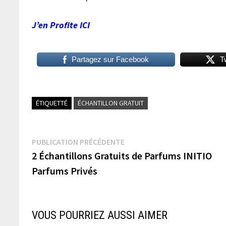
J’en Profite ICI
Partagez sur Facebook
T
ÉTIQUETTÉ
ÉCHANTILLON GRATUIT
Navigation
Publication
PUBLICATION PRÉCÉDENTE
précédente :
2 Échantillons Gratuits de Parfums INITIO
de
Parfums Privés
l’article
VOUS POURRIEZ AUSSI AIMER