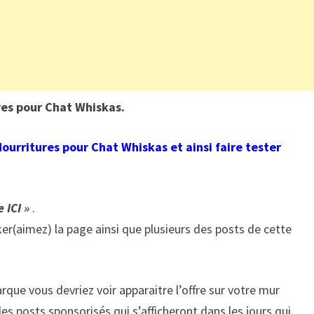
res pour Chat Whiskas
.
ourritures pour Chat Whiskas et ainsi faire tester
e ICI »
.
iker(aimez) la page ainsi que plusieurs des posts de cette
arque vous devriez voir apparaitre l’offre sur votre mur
les posts sponsorisés qui s’afficheront dans les jours qui