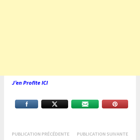
J’en Profite ICI
Navigation
Publication
Publi
PUBLICATION PRÉCÉDENTE
PUBLICATION SUIVANTE