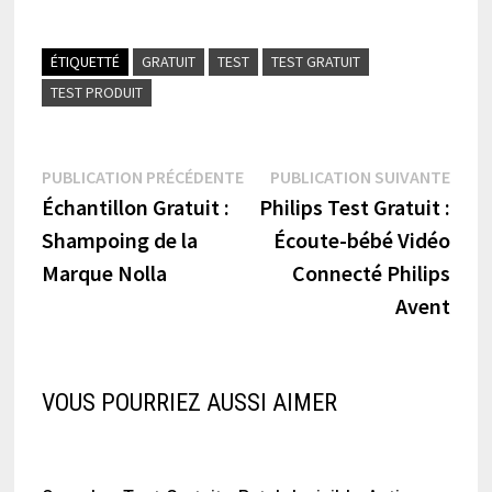
ÉTIQUETTÉ
GRATUIT
TEST
TEST GRATUIT
TEST PRODUIT
Navigation
Publication
Publi
PUBLICATION PRÉCÉDENTE
PUBLICATION SUIVANTE
précédente :
suiva
Échantillon Gratuit :
Philips Test Gratuit :
de
Shampoing de la
Écoute-bébé Vidéo
l’article
Marque Nolla
Connecté Philips
Avent
VOUS POURRIEZ AUSSI AIMER