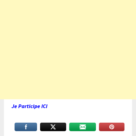
Je Pa
r
ticipe ICI