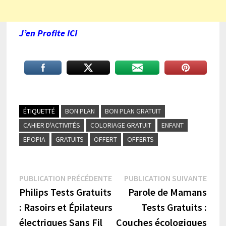
J’en Profite ICI
ÉTIQUETTÉ
BON PLAN
BON PLAN GRATUIT
CAHIER D'ACTIVITÉS
COLORIAGE GRATUIT
ENFANT
EPOPIA
GRATUITS
OFFERT
OFFERTS
Navigation
Publication
Publi
PUBLICATION PRÉCÉDENTE
PUBLICATION SUIVANTE
précédente :
suiva
Philips Tests Gratuits
Parole de Mamans
de
: Rasoirs et Épilateurs
Tests Gratuits :
l’article
électriques Sans Fil
Couches écologiques