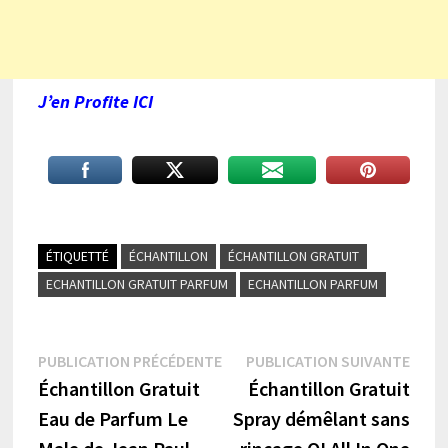
J’en Profite ICI
ÉTIQUETTÉ
ÉCHANTILLON
ÉCHANTILLON GRATUIT
ECHANTILLON GRATUIT PARFUM
ECHANTILLON PARFUM
Navigation
Publication
Publi
PUBLICATION PRÉCÉDENTE
PUBLICATION SUIVANTE
précédente :
suiva
Échantillon Gratuit
Échantillon Gratuit
de
Eau de Parfum Le
Spray démêlant sans
l’article