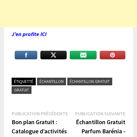
J’en profite ICI
ÉTIQUETTÉ
ÉCHANTILLON
ÉCHANTILLON GRATUIT
GRATUIT
Navigation
Publication
Publi
PUBLICATION PRÉCÉDENTE
PUBLICATION SUIVANTE
précédente :
suiva
Bon plan Gratuit :
Échantillon Gratuit
de
Catalogue d’activités
Parfum Barénia -