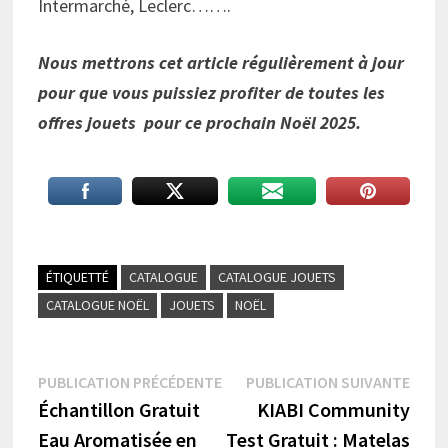
Intermarché, Leclerc…….
Nous mettrons cet article régulièrement à jour
pour que vous puissiez profiter de toutes les
offres jouets pour ce prochain Noël 2025.
ÉTIQUETTÉ
CATALOGUE
CATALOGUE JOUETS
CATALOGUE NOËL
JOUETS
NOËL
Navigation
Publication
Publi
PUBLICATION PRÉCÉDENTE
PUBLICATION SUIVANTE
précédente :
suiva
Échantillon Gratuit
KIABI Community
de
Eau Aromatisée en
Test Gratuit : Matelas