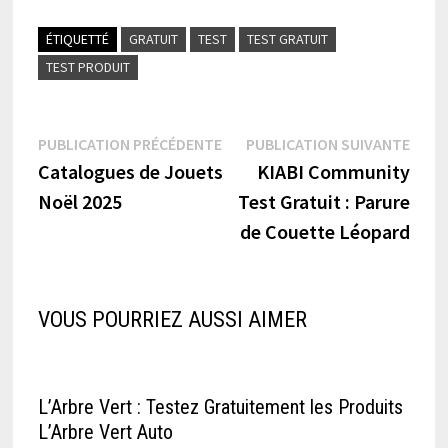
ÉTIQUETTÉ
GRATUIT
TEST
TEST GRATUIT
TEST PRODUIT
Navigation
Publication
Publi
PUBLICATION PRÉCÉDENTE
PUBLICATION SUIVANTE
précédente :
suiva
Catalogues de Jouets
KIABI Community
de
Noël 2025
Test Gratuit : Parure
l’article
de Couette Léopard
VOUS POURRIEZ AUSSI AIMER
L’Arbre Vert : Testez Gratuitement les Produits
L’Arbre Vert Auto